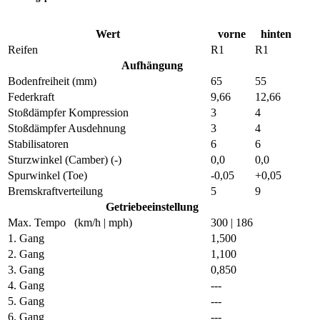
Wert
vorne
hinten
Reifen
R1
R1
Aufhängung
Bodenfreiheit (mm)
65
55
Federkraft
9,66
12,66
Stoßdämpfer Kompression
3
4
Stoßdämpfer Ausdehnung
3
4
Stabilisatoren
6
6
Sturzwinkel
(Camber)
(-)
0,0
0,0
Spurwinkel
(Toe)
-0,05
+0,05
Bremskraftverteilung
5
9
Getriebeeinstellung
Max. Tempo (km/h |
mph
)
300 |
186
1. Gang
1,500
2. Gang
1,100
3. Gang
0,850
4. Gang
---
5. Gang
---
6. Gang
---