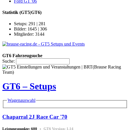
Ford GT '06
Statistik
(GT5|GT6)
Setups: 291 | 281
Bilder: 1645 | 306
Mitglieder: 3144
GT6 Fahrzeugsuche
Suche:
GT6 – Setups
Wagenauswahl
Chaparral 2J Race Car '70
Leistungspunkte:
600
-
GT6 Version:
1.14