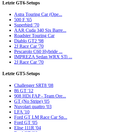
Letzte GT6-Setups
Astra Touring Car (Ope...
500 F '65
Superbird '70
AAR Cuda 340 Six Barre...
Roadster Touring Car
Diablo GT2 '98
2J Race Car '70
Pescarolo C60 Hybride ...
IMPREZA Sedan WRX STi ...
2J Race Car '70
Letzte GT5-Setups
Challenger SRT8 '08
86 GT '12
908 HDi FAP - Team Ore...
GT (No Stripe) '05
Nuvolari quattro '03
LFA '10
Ford GT LM Race Car Sp...
Ford GT '05
Elise 111R '04