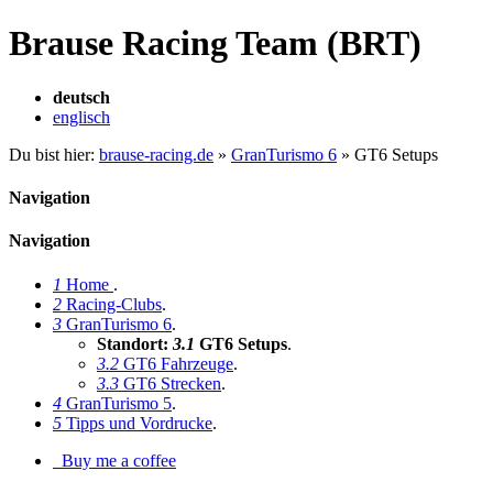
Brause Racing Team (BRT)
deutsch
englisch
Du bist hier:
brause-racing.de
»
GranTurismo 6
»
GT6 Setups
Navigation
Navigation
1
Home
.
2
Racing-Clubs
.
3
GranTurismo 6
.
Standort:
3.1
GT6 Setups
.
3.2
GT6 Fahrzeuge
.
3.3
GT6 Strecken
.
4
GranTurismo 5
.
5
Tipps und Vordrucke
.
Buy me a coffee