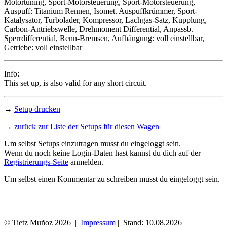
Motortuning
,
Sport-Motorsteuerung
,
Sport-Motorsteuerung
,
Auspuff: Titanium Rennen,
Isomet. Auspuffkrümmer
,
Sport-
Katalysator
,
Turbolader
,
Kompressor
,
Lachgas-Satz
,
Kupplung
,
Carbon-Antriebswelle
,
Drehmoment Differential
, Anpassb.
Sperrdifferential, Renn-Bremsen, Aufhängung: voll einstellbar,
Getriebe: voll einstellbar
Info:
This set up, is also valid for any short circuit.
→
Setup drucken
→
zurück zur Liste der Setups für diesen Wagen
Um selbst Setups einzutragen musst du eingeloggt sein.
Wenn du noch keine Login-Daten hast kannst du dich auf der
Registrierungs-Seite
anmelden.
Um selbst einen Kommentar zu schreiben musst du eingeloggt sein.
© Tietz Muñoz 2026 |
Impressum
| Stand: 10.08.2026