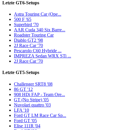
Letzte GT6-Setups
Astra Touring Car (Ope...
500 F '65
Superbird '70
AAR Cuda 340 Six Barre...
Roadster Touring Car
Diablo GT2 '98
2J Race Car '70
Pescarolo C60 Hybride ...
IMPREZA Sedan WRX STi ...
2J Race Car '70
Letzte GT5-Setups
Challenger SRT8 '08
86 GT '12
908 HDi FAP - Team Ore...
GT (No Stripe) '05
Nuvolari quattro '03
LFA '10
Ford GT LM Race Car Sp...
Ford GT '05
Elise 111R '04