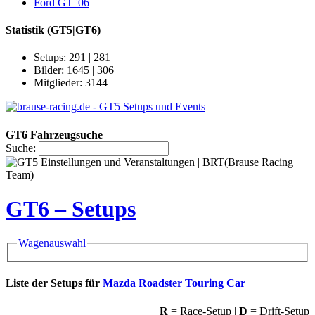
Ford GT '06
Statistik
(GT5|GT6)
Setups: 291 | 281
Bilder: 1645 | 306
Mitglieder: 3144
GT6 Fahrzeugsuche
Suche:
GT6 – Setups
Wagenauswahl
Liste der Setups für
Mazda Roadster Touring Car
R
= Race-Setup |
D
= Drift-Setup