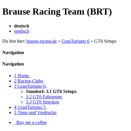
Brause Racing Team (BRT)
deutsch
englisch
Du bist hier:
brause-racing.de
»
GranTurismo 6
»
GT6 Setups
Navigation
Navigation
1
Home
.
2
Racing-Clubs
.
3
GranTurismo 6
.
Standort:
3.1
GT6 Setups
.
3.2
GT6 Fahrzeuge
.
3.3
GT6 Strecken
.
4
GranTurismo 5
.
5
Tipps und Vordrucke
.
Buy me a coffee