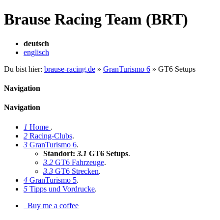
Brause Racing Team (BRT)
deutsch
englisch
Du bist hier:
brause-racing.de
»
GranTurismo 6
»
GT6 Setups
Navigation
Navigation
1
Home
.
2
Racing-Clubs
.
3
GranTurismo 6
.
Standort:
3.1
GT6 Setups
.
3.2
GT6 Fahrzeuge
.
3.3
GT6 Strecken
.
4
GranTurismo 5
.
5
Tipps und Vordrucke
.
Buy me a coffee