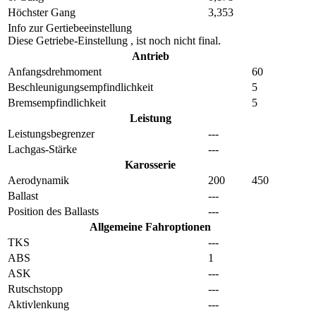
Höchster Gang
3,353
Info zur Gertiebeeinstellung
Diese Getriebe-Einstellung , ist noch nicht final.
Antrieb
Anfangsdrehmoment
60
Beschleunigungsempfindlichkeit
5
Bremsempfindlichkeit
5
Leistung
Leistungsbegrenzer
---
Lachgas-Stärke
---
Karosserie
Aerodynamik
200
450
Ballast
---
Position des Ballasts
---
Allgemeine Fahroptionen
TKS
---
ABS
1
ASK
---
Rutschstopp
---
Aktivlenkung
---