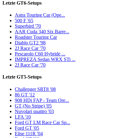
Letzte GT6-Setups
Astra Touring Car (Ope...
500 F '65
Superbird '70
AAR Cuda 340 Six Barre...
Roadster Touring Car
Diablo GT2 '98
2J Race Car '70
Pescarolo C60 Hybride ...
IMPREZA Sedan WRX STi ...
2J Race Car '70
Letzte GT5-Setups
Challenger SRT8 '08
86 GT '12
908 HDi FAP - Team Ore...
GT (No Stripe) '05
Nuvolari quattro '03
LFA '10
Ford GT LM Race Car Sp...
Ford GT '05
Elise 111R '04