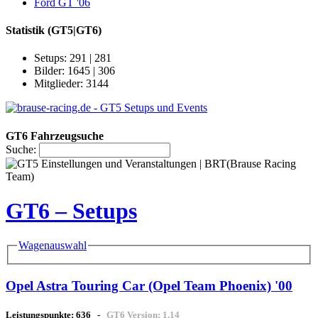
Ford GT '06
Statistik
(GT5|GT6)
Setups: 291 | 281
Bilder: 1645 | 306
Mitglieder: 3144
GT6 Fahrzeugsuche
Suche:
GT6 – Setups
Wagenauswahl
Opel Astra Touring Car (Opel Team Phoenix) '00
Leistungspunkte:
636
-
GT6 Version:
1.14