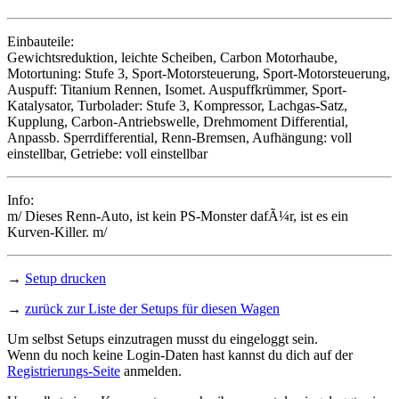
Einbauteile:
Gewichtsreduktion
,
leichte Scheiben
,
Carbon Motorhaube
,
Motortuning: Stufe 3,
Sport-Motorsteuerung
,
Sport-Motorsteuerung
,
Auspuff: Titanium Rennen,
Isomet. Auspuffkrümmer
,
Sport-
Katalysator
, Turbolader: Stufe 3,
Kompressor
,
Lachgas-Satz
,
Kupplung
,
Carbon-Antriebswelle
,
Drehmoment Differential
,
Anpassb. Sperrdifferential, Renn-Bremsen, Aufhängung: voll
einstellbar, Getriebe: voll einstellbar
Info:
m/ Dieses Renn-Auto, ist kein PS-Monster dafÃ¼r, ist es ein
Kurven-Killer. m/
→
Setup drucken
→
zurück zur Liste der Setups für diesen Wagen
Um selbst Setups einzutragen musst du eingeloggt sein.
Wenn du noch keine Login-Daten hast kannst du dich auf der
Registrierungs-Seite
anmelden.