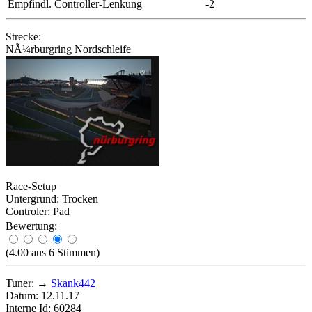
Empfindl. Controller-Lenkung
-2
Strecke:
NÃ¼rburgring Nordschleife
Race-Setup
Untergrund:
Trocken
Controler:
Pad
Bewertung:
(4.00 aus 6 Stimmen)
Tuner:
→
Skank442
Datum:
12.11.17
Interne Id:
60284