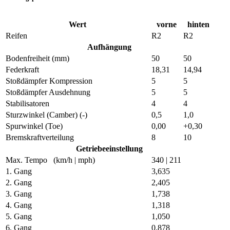
Wert
vorne
hinten
Reifen
R2
R2
Aufhängung
Bodenfreiheit (mm)
50
50
Federkraft
18,31
14,94
Stoßdämpfer Kompression
5
5
Stoßdämpfer Ausdehnung
5
5
Stabilisatoren
4
4
Sturzwinkel
(Camber)
(-)
0,5
1,0
Spurwinkel
(Toe)
0,00
+0,30
Bremskraftverteilung
8
10
Getriebeeinstellung
Max. Tempo (km/h |
mph
)
340 |
211
1. Gang
3,635
2. Gang
2,405
3. Gang
1,738
4. Gang
1,318
5. Gang
1,050
6. Gang
0,878