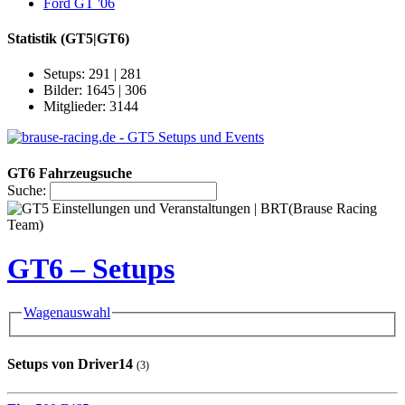
Ford GT '06
Statistik
(GT5|GT6)
Setups: 291 | 281
Bilder: 1645 | 306
Mitglieder: 3144
GT6 Fahrzeugsuche
Suche:
GT6 – Setups
Wagenauswahl
Setups von Driver14
(3)