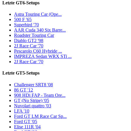
Letzte GT6-Setups
Astra Touring Car (Ope...
500 F '65
Superbird '70
AAR Cuda 340 Six Barre...
Roadster Touring Car
Diablo GT2 '98
2J Race Car '70
Pescarolo C60 Hybride ...
IMPREZA Sedan WRX STi ...
2J Race Car '70
Letzte GT5-Setups
Challenger SRT8 '08
86 GT '12
908 HDi FAP - Team Ore...
GT (No Stripe) '05
Nuvolari quattro '03
LFA '10
Ford GT LM Race Car Sp...
Ford GT '05
Elise 111R '04