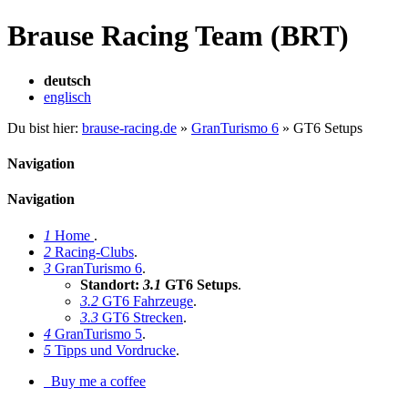
Brause Racing Team (BRT)
deutsch
englisch
Du bist hier:
brause-racing.de
»
GranTurismo 6
»
GT6 Setups
Navigation
Navigation
1
Home
.
2
Racing-Clubs
.
3
GranTurismo 6
.
Standort:
3.1
GT6 Setups
.
3.2
GT6 Fahrzeuge
.
3.3
GT6 Strecken
.
4
GranTurismo 5
.
5
Tipps und Vordrucke
.
Buy me a coffee