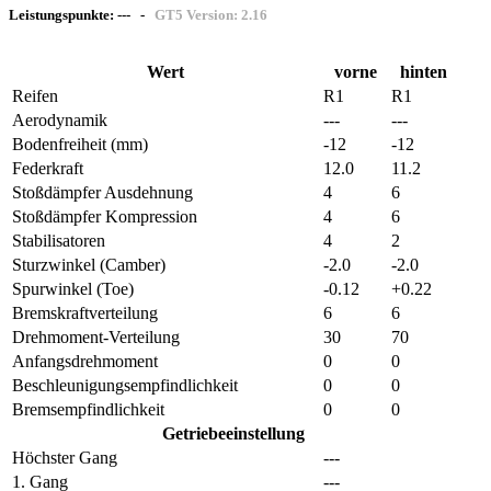
Leistungspunkte:
---
-
GT5 Version:
2.16
Wert
vorne
hinten
Reifen
R1
R1
Aerodynamik
---
---
Bodenfreiheit (mm)
-12
-12
Federkraft
12.0
11.2
Stoßdämpfer Ausdehnung
4
6
Stoßdämpfer Kompression
4
6
Stabilisatoren
4
2
Sturzwinkel
(Camber)
-2.0
-2.0
Spurwinkel
(Toe)
-0.12
+0.22
Bremskraftverteilung
6
6
Drehmoment-Verteilung
30
70
Anfangsdrehmoment
0
0
Beschleunigungsempfindlichkeit
0
0
Bremsempfindlichkeit
0
0
Getriebeeinstellung
Höchster Gang
---
1. Gang
---