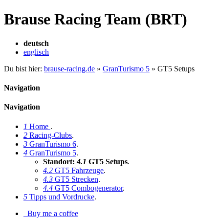
Brause Racing Team (BRT)
deutsch
englisch
Du bist hier:
brause-racing.de
»
GranTurismo 5
»
GT5 Setups
Navigation
Navigation
1
Home
.
2
Racing-Clubs
.
3
GranTurismo 6
.
4
GranTurismo 5
.
Standort:
4.1
GT5 Setups
.
4.2
GT5 Fahrzeuge
.
4.3
GT5 Strecken
.
4.4
GT5 Combogenerator
.
5
Tipps und Vordrucke
.
Buy me a coffee