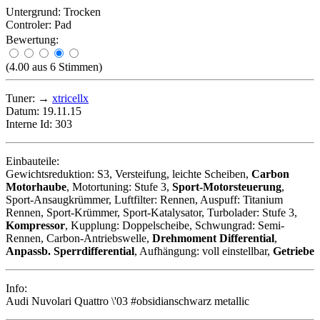
Untergrund:
Trocken
Controler:
Pad
Bewertung:
(4.00 aus 6 Stimmen)
Tuner:
→
xtricellx
Datum:
19.11.15
Interne Id:
303
Einbauteile:
Gewichtsreduktion: S3, Versteifung, leichte Scheiben,
Carbon
Motorhaube
, Motortuning: Stufe 3,
Sport-Motorsteuerung
,
Sport-Ansaugkrümmer, Luftfilter: Rennen, Auspuff: Titanium
Rennen, Sport-Krümmer, Sport-Katalysator, Turbolader: Stufe 3,
Kompressor
, Kupplung: Doppelscheibe, Schwungrad: Semi-
Rennen, Carbon-Antriebswelle,
Drehmoment Differential
,
Anpassb. Sperrdifferential
, Aufhängung: voll einstellbar,
Getriebe
Info:
Audi Nuvolari Quattro \'03 #obsidianschwarz metallic