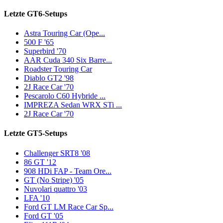
Letzte GT6-Setups
Astra Touring Car (Ope...
500 F '65
Superbird '70
AAR Cuda 340 Six Barre...
Roadster Touring Car
Diablo GT2 '98
2J Race Car '70
Pescarolo C60 Hybride ...
IMPREZA Sedan WRX STi ...
2J Race Car '70
Letzte GT5-Setups
Challenger SRT8 '08
86 GT '12
908 HDi FAP - Team Ore...
GT (No Stripe) '05
Nuvolari quattro '03
LFA '10
Ford GT LM Race Car Sp...
Ford GT '05