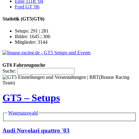
Elise 111R '04
Ford GT '06
Statistik
(GT5|GT6)
Setups: 291 | 281
Bilder: 1645 | 306
Mitglieder: 3144
GT6 Fahrzeugsuche
Suche:
GT5 – Setups
Wagenauswahl
Audi Nuvolari quattro '03