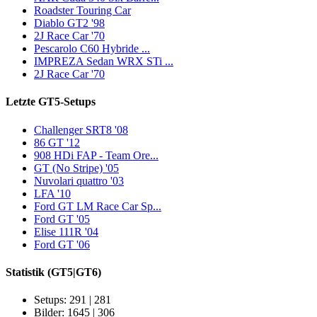
Roadster Touring Car
Diablo GT2 '98
2J Race Car '70
Pescarolo C60 Hybride ...
IMPREZA Sedan WRX STi ...
2J Race Car '70
Letzte GT5-Setups
Challenger SRT8 '08
86 GT '12
908 HDi FAP - Team Ore...
GT (No Stripe) '05
Nuvolari quattro '03
LFA '10
Ford GT LM Race Car Sp...
Ford GT '05
Elise 111R '04
Ford GT '06
Statistik
(GT5|GT6)
Setups: 291 | 281
Bilder: 1645 | 306