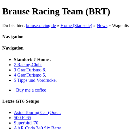
Brause Racing Team (BRT)
Du bist hier:
brause-racing.de
»
Home (Startseite)
»
News
»
Wagenlist
Navigation
Navigation
Standort:
1
Home
.
2
Racing-Clubs
.
3
GranTurismo 6
.
4
GranTurismo 5
.
5
Tipps und Vordrucke
.
Buy me a coffee
Letzte GT6-Setups
Astra Touring Car (Ope...
500 F '65
Superbird '70
AAR Cuda 340 Six Barre...